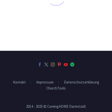
16 JUNI:
KINDERSEGNUNG
Kontakt
Impressum
Datenschutzerklärung
Am 15. Juni hatten wir eine Kindersegnung im
ChurchTools
Gottesdienst, denn anders als in den
Landeskirchen taufen wir erst im
Erwachsenenalter….
2014 - 2025 © ComingHOME Darmstadt