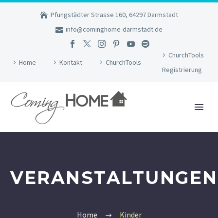
Pfungstädter Strasse 160, 64297 Darmstadt
info@cominghome-darmstadt.de
ChurchTools
Home
Kontakt
ChurchTools
Registrierung
VERANSTALTUNGEN
Home
Kinder