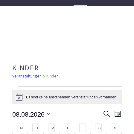
KINDER
Veranstaltungen
Kinder
VERANSTALTUNGEN
Es sind keine anstehenden Veranstaltungen vorhanden.
Hinweis
08.08.2026
VERA
VER
Suche
Monat
Datum
ANS
SUCH
KALENDER
M
MONTAG
D
DIENSTAG
M
MITTWOCH
D
DONNERSTAG
F
FREITAG
S
SAMSTAG
S
SONNTAG
wählen.