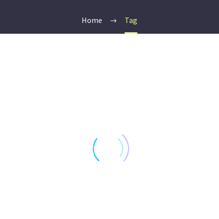
Home
Tag
Winterfreizeit
Allgemein
2020
-
By joern
Januar 9, 2020
Winterfreizeit
2020
0
0