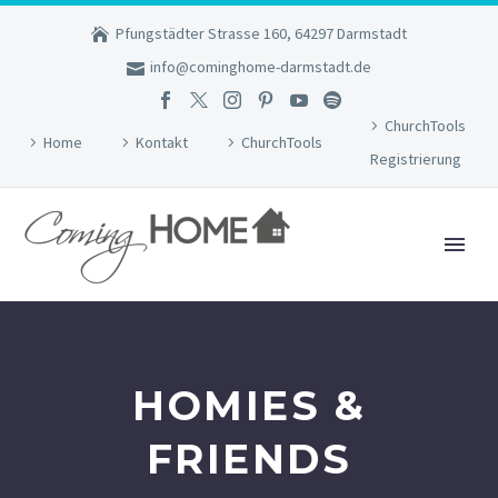
Pfungstädter Strasse 160, 64297 Darmstadt
info@cominghome-darmstadt.de
ChurchTools
Home
Kontakt
ChurchTools
Registrierung
HOMIES &
FRIENDS